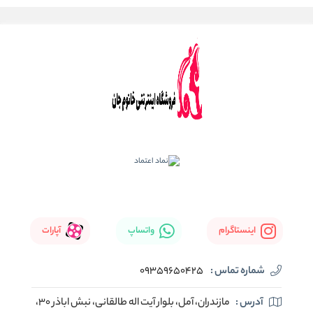
اینستاگرام
واتساپ
آپارات
شماره تماس :
09359650425
آدرس :
مازندران، آمل، بلوار آیت اله طالقانی، نبش اباذر 30،