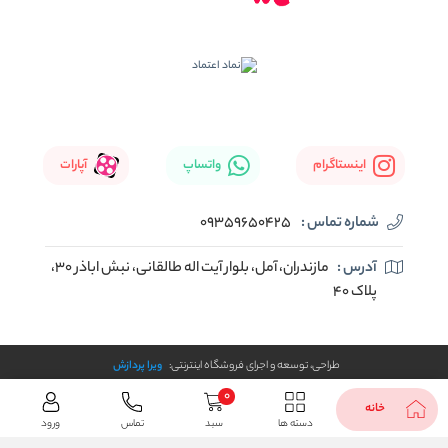
اینستاگرام
واتساپ
آپارات
شماره تماس :
09359650425
آدرس :
مازندران، آمل، بلوار آیت اله طالقانی، نبش اباذر 30،
پلاک 40
طراحی، توسعه و اجرای فروشگاه اینترنتی:
ویرا پردازش
0
خانه
دسته ها
سبد
تماس
ورود