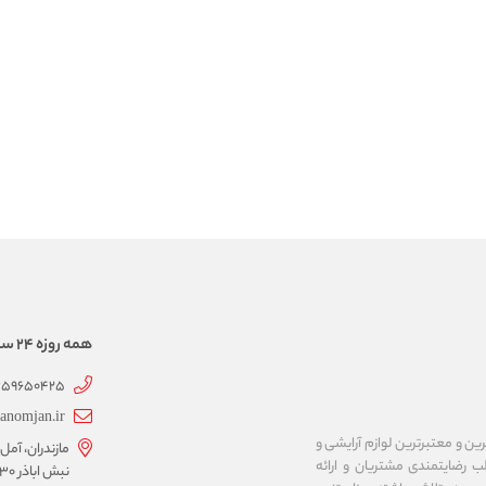
همه روزه 24 ساعته همراهتیم
359650425
anomjan.ir
رین و معتبرترین لوازم آرایشی و
مازندران، آمل،
 رضایتمندی مشتریان و ارائه
نبش اباذر 30، پلاک 40