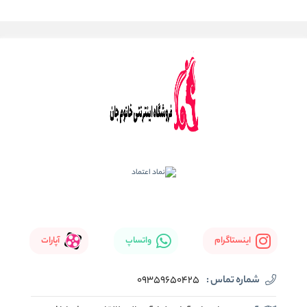
اینستاگرام
واتساپ
آپارات
شماره تماس :
09359650425