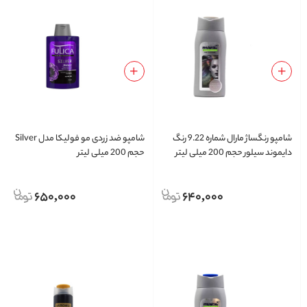
شامپو رنگساژ مارال شماره 9.22 رنگ
شامپو ضد زردی مو فولیکا مدل Silver
دایموند سیلور حجم 200 میلی لیتر
حجم 200 میلی لیتر
650,000
640,000