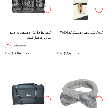
آینه آرایشی دکتر مورنینگ کد W401
کیف لوازم آرایش و گریم زنانه روسو
سایز بزرگ مدل فندی
2
%
1,680,000
1,640,000
288,000