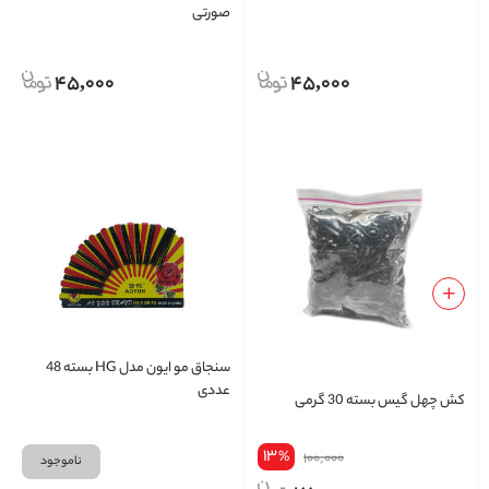
صورتی
45,000
45,000
سنجاق مو ایون مدل HG بسته 48
عددی
کش چهل گیس بسته 30 گرمی
13
%
100,000
ناموجود