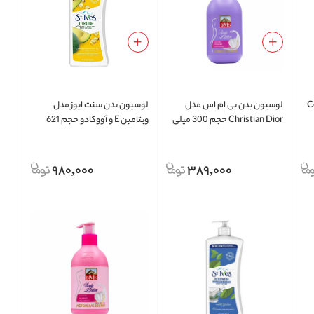
ل Cocoa
لوسیون بدن بی ام اس مدل
لوسیون بدن سنت ایوز مدل
Christian Dior حجم 300 میلی
ویتامین E و آووکادو حجم 621
لیتر
میلی لیتر
980,000
389,000