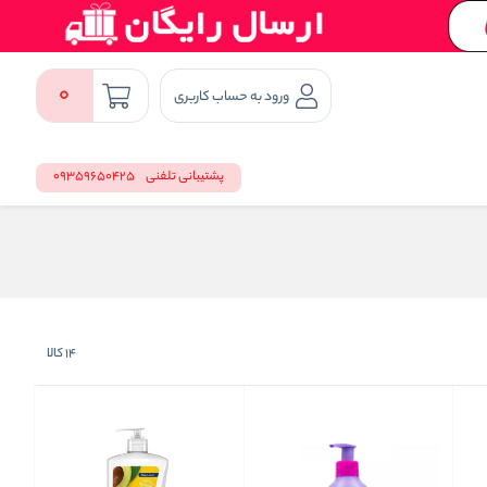
0
ورود به حساب کاربری
پشتیبانی تلفنی
09359650425
14
کالا