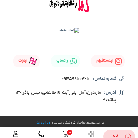
اینستاگرام
واتساپ
آپارات
شماره تماس :
09359650425
آدرس :
مازندران، آمل، بلوار آیت اله طالقانی، نبش اباذر 30،
پلاک 40
طراحی، توسعه و اجرای فروشگاه اینترنتی:
ویرا پردازش
0
خانه