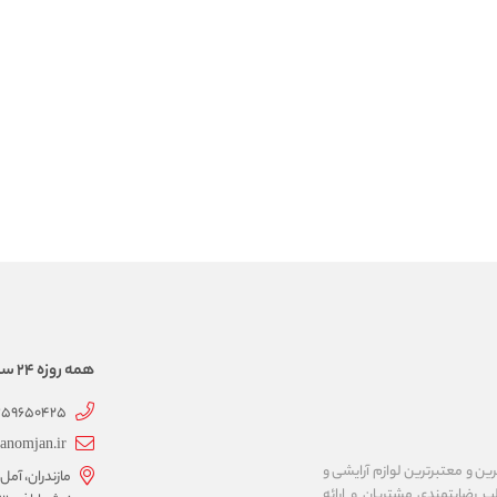
همه روزه 24 ساعته همراهتیم
359650425
anomjan.ir
رین و معتبرترین لوازم آرایشی و
مازندران، آمل،
 رضایتمندی مشتریان و ارائه