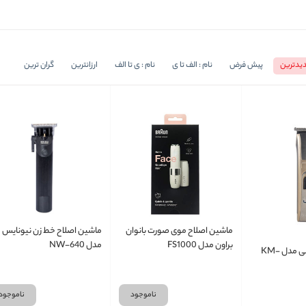
یدترین
پیش فرض
نام : الف تا ی
نام : ی تا الف
ارزانترین
گران ترین
ماشین اصلاح موی صورت بانوان
ماشین اصلاح خط زن نیونایس
براون مدل FS1000
مدل NW-640
ماشین اصلاح کیمی مدل KM-
ناموجود
ناموجود