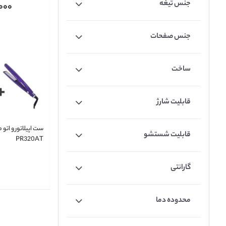
جنس تيغه
000
جنس صفحات
ساخت
قابلیت شارژ
ست اپیلاتور و اتو
قابليت شستشو
PR320AT
گارانتی
محدوده دما