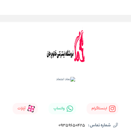
اینستاگرام
واتساپ
آپارات
شماره تماس :
09359650425