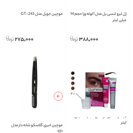
ژل ابرو لنسی بل مدل آلوئه ورا حجم 14
موچین جویل مدل GT-243
میلی لیتر
275,000
388,000
+ 4
کیت رنگ ابرو دوشس حجم 15 میلی
لیتر
موچین انبری گلاسکو شانه دار مدل
101