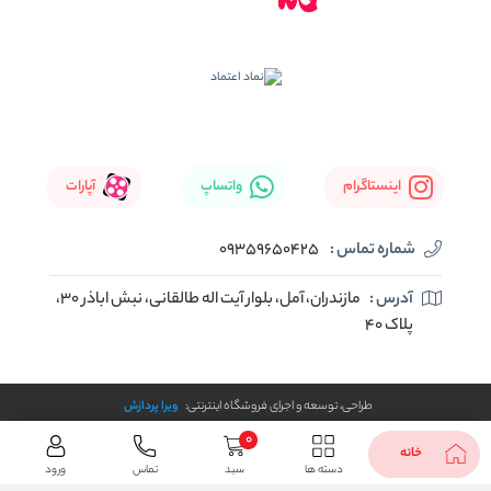
اینستاگرام
واتساپ
آپارات
شماره تماس :
09359650425
آدرس :
مازندران، آمل، بلوار آیت اله طالقانی، نبش اباذر 30،
پلاک 40
طراحی، توسعه و اجرای فروشگاه اینترنتی:
ویرا پردازش
0
خانه
دسته ها
سبد
تماس
ورود