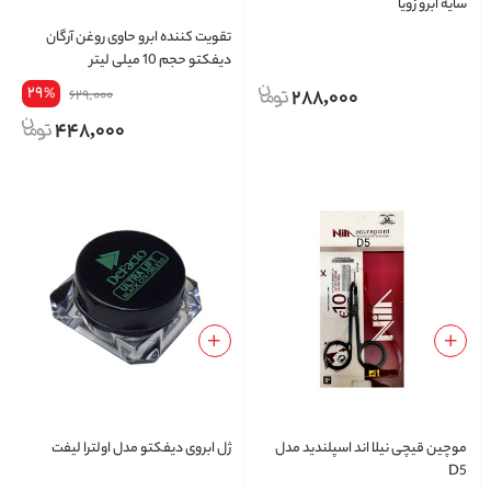
سایه ابرو زویا
تقویت کننده ابرو حاوی روغن آرگان
دیفکتو حجم 10 میلی لیتر
29
%
288,000
629,000
448,000
موچین قیچی نیلا اند اسپلندید مدل
ژل ابروی دیفکتو مدل اولترا لیفت
D5