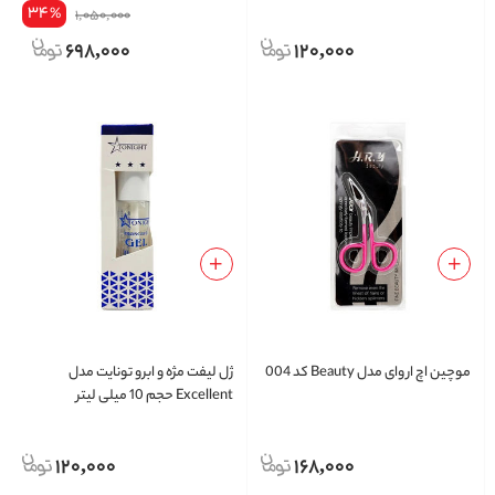
34
%
1,050,000
698,000
120,000
موچین اچ ار وای مدل Beauty کد 004
ژل لیفت مژه و ابرو تونایت مدل
Excellent حجم 10 میلی لیتر
120,000
168,000