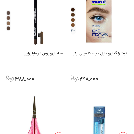
+ 2
کیت رنگ ابرو مارال حجم 15 میلی لیتر
مداد ابرو برس دار مایا براون
388,000
248,000