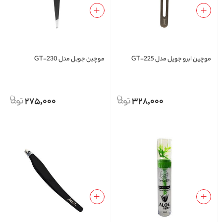
موچین ابرو جویل مدل GT-225
موچین جویل مدل GT-230
275,000
328,000