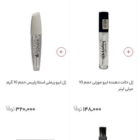
ژل حالت دهنده ابرو مورلی حجم 10
ژل ابرو ریملی استلا پاریس حجم 10 گرم
میلی لیتر
320,000
148,000